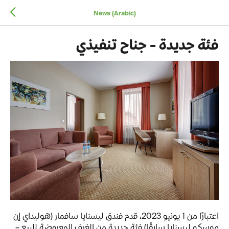
News (Arabic)
فئة جديدة - جناح تنفيذي
اعتبارًا من 1 يونيو 2023، قدم فندق ليسنايا سافمار (هوليداي إن
موسكو ليسنايا سابقًا) فئة جديدة من الغرف المعروضة للبيع –